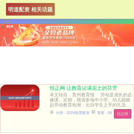
明道配资 相关话题
恒正网 让教育沾满泥土的芬芳
本文转自：贵州教育报 劳动是成长的必
修课。近期，我省多地中小学、幼儿园掀
起劳动教育热潮：出自学生之手的扎染作
品，凝聚着孩子们的巧思。走进刺梨基地
分类：2024股票配资
查看：86
恒正网
探究自然....