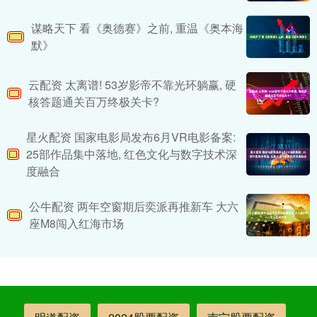
谋略天下 看《奥德赛》之前, 重温《奥本海
默》
云配资 太离谱! 53岁影帝不靠光环躺赢, 硬
核答题通关百万终极关卡?
星火配资 国家电影局发布6月VR电影备案:
25部作品集中落地, 红色文化与数字技术深
度融合
公牛配资 两年空窗期后奕派再推新车 大六
座M8闯入红海市场