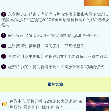
永宝网 东山精密：当前光芯片市场供应紧张格局短期难以
1
缓解 索尔思将重点锁定2027年全球顶级科技客户的16T光模块
需求
盛谷策略 荣耀 CEO 李健官宣预热 Magic8 系列手机
2
上尚策 荷尔蒙爆棚，网飞又来一部高燃新作
3
卓信宝 【盘中播报】沪指跌078% 电力设备行业跌幅最大
4
配资坊 报道：特朗普将于周五主持沃什宣誓就职的仪式
5
最新文章
创盈中心 即将开播! 22集刑侦大剧来袭! 董
勇压阵, 看完阵容, 我敢说: 稳了