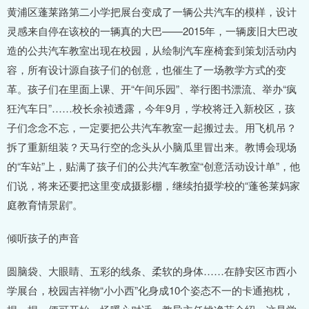
黄浦区蓬莱路第二小学把展台变成了一辆公共汽车的模样，设计
灵感来自停在该校的一辆真的大巴——2015年，一辆废旧大巴改
造的公共汽车教室出现在校园，从绘制汽车座椅套到策划活动内
容，所有设计源自孩子们的创意，也催生了一场教学方式的变
革。孩子们在里面上课、开“午间乐园”、举行图书漂流、举办“疯
狂汽车日”……校长余祯透露，今年9月，学校将迁入新校区，孩
子们念念不忘，一定要把公共汽车教室一起搬过去。用飞机吊？
拆了重新组装？天马行空的念头从小脑瓜里冒出来。教博会现场
的“车站”上，贴满了孩子们的公共汽车教室“创意活动设计单”，他
们说，将来还要把这里变成摄影棚，继续拍摄学校的“蓬爸莱妈家
庭教育情景剧”。
倾听孩子的声音
圆脑袋、大眼睛、五彩的线条、柔软的身体……在静安区市西小
学展台，校园吉祥物“小小西”化身成10个姿态不一的卡通抱枕，