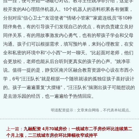
捏一捏，便可开始一场暖心对话。教导主任姚净菲介绍，这是学
校开发的AI心理陪伴机器人。10个机器人的语料积累各有侧重，
分别对应“信心卫士”“友谊使者”“情绪小管家”“家庭连线员”等10种
陪伴角色，有的引导孩子们发现自己的优点，有的负责建立良好
同伴关系，有的用故事激发内心勇气，也有的帮孩子学会和父母
沟通。孩子们可以根据需求，填写预约单，来到心理教室，在安
全和私密的环境中和“小小西”一对一聊天。“比起面对老师，他们
会更放松，老师也能从后台听到更真实的孩子的心声。”姚净菲
说。值得一提的是，静安区南片区融合教育资源中心设在市西小
学，6号“汪汪队长”就是根据一个随班就读的孤独症孩子喜好设计
的。孩子一遍遍重复“大摆锤”，“汪汪队长”揣测出孩子可能想说的
是去游乐园的经历，也一遍遍给予热情回应。
明道配资提示：文章来自网络，不代表本站观点。
上一篇：
九融配资 4月70城房价：一线城市二手房价环比连续第二
个月上涨，二三线城市房价环比降幅收窄或持平