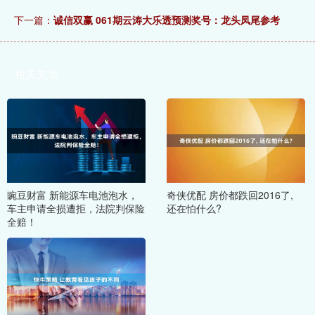
下一篇：
诚信双赢 061期云涛大乐透预测奖号：龙头凤尾参考
相关文章
豌豆财富 新能源车电池泡水，
奇侠优配 房价都跌回2016了,
车主申请全损遭拒，法院判保险
还在怕什么?
全赔！