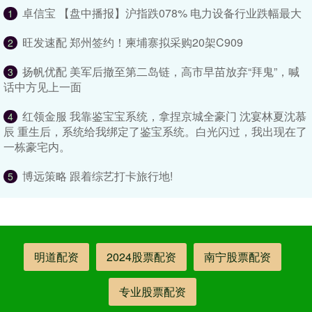
卓信宝 【盘中播报】沪指跌078% 电力设备行业跌幅最大
1
旺发速配 郑州签约！柬埔寨拟采购20架C909
2
扬帆优配 美军后撤至第二岛链，高市早苗放弃“拜鬼”，喊
3
话中方见上一面
红领金服 我靠鉴宝宝系统，拿捏京城全豪门 沈宴林夏沈慕
4
辰 重生后，系统给我绑定了鉴宝系统。白光闪过，我出现在了
一栋豪宅内。
博远策略 跟着综艺打卡旅行地!
5
明道配资
2024股票配资
南宁股票配资
专业股票配资