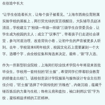
在创造中长大
“让学生创造着长大，让每个孩子被看见。”上海市西南位育附属
实验学校的展板上，两行荧光绿的宣言很醒目。大队辅导员赵冰
清说，学校建立了“校级—年级—班级”三级学生自管委员会，让
学生成为校园的主人；成立了“议事厅”，带着孩子们走进社会课
堂，参与河道治理、改造背街小巷，让初中生的声音被更多人听
到。去年，学校迎来6周年校庆，校园文化石上需要篆刻一个大
字。选哪个字，由全校征集和海选来决定。最终，“新”字入选。
作为一所新型职业院校，上海闵行职业技术学院今年将迎来首批
毕业生。学校用一套特别的“匠士服”，希望同学们带着职业教育
的骄傲走出校门。该校创意设计学院服装与服饰设计专业主任邢
佳介绍，“匠士服”选择了中国传统的“月魄色”，内敛沉稳，蕴藏千
锤百炼后的力量与生机；饰有云肩和盘扣，袖口刺绣以“匠”字为
纹，凝练精益求精的工匠精神。