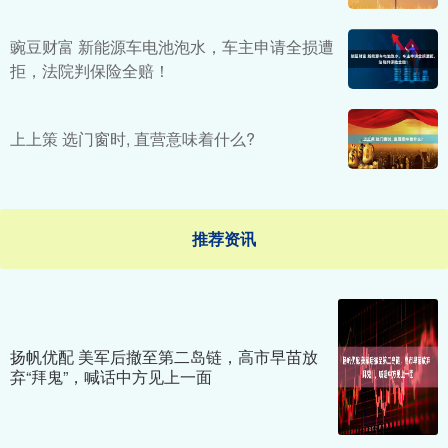
豌豆财富 新能源车电池泡水，车主申请全损遭
拒，法院判保险全赔！
上上策 选门窗时, 直营意味着什么?
推荐资讯
扬帆优配 美军后撤至第二岛链，高市早苗放
弃“拜鬼”，喊话中方见上一面