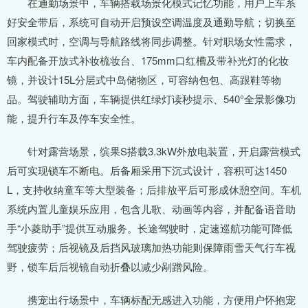
在通勤场景中，车辆搭载场景化模式记忆功能，用户上车系
好安全带后，系统可自动开启预设空调温度及通勤导航；切换至
回家模式时，空调与导航路线将同步调整。针对职场女性需求，
车内配备开放式补妆梳妆台、175mm口红槽及带补光灯的化妆
镜，并设计15L分层式中岛储物区，可容纳包包、高跟鞋等物
品。驾驶辅助方面，车辆提供红绿灯读秒提示、540°全景影像功
能，提升行车及停车安全性。
针对露营场景，缤果S搭载3.3kW外放电装置，开启露营模式
后可实现锁车不断电。后备厢采用下沉式设计，容积可达1450
L，支持收纳童车等大型装备；后排放平后可形成休憩空间。车机
系统内置儿童娱乐应用，包含儿歌、动画等内容，并配备语音助
手“小菱助手”提供互动服务。长途驾驶时，定速巡航功能可降低
驾驶疲劳；后视镜及后挡风玻璃加热功能则保障雨雪天气行车视
野，锁车后后视镜自动折叠以减少剐蹭风险。
携宠出行场景中，车辆标配无感进入功能，方便用户怀抱宠