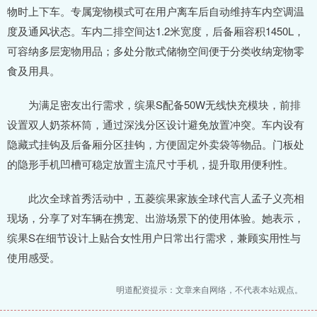
物时上下车。专属宠物模式可在用户离车后自动维持车内空调温
度及通风状态。车内二排空间达1.2米宽度，后备厢容积1450L，
可容纳多层宠物用品；多处分散式储物空间便于分类收纳宠物零
食及用具。
为满足密友出行需求，缤果S配备50W无线快充模块，前排
设置双人奶茶杯筒，通过深浅分区设计避免放置冲突。车内设有
隐藏式挂钩及后备厢分区挂钩，方便固定外卖袋等物品。门板处
的隐形手机凹槽可稳定放置主流尺寸手机，提升取用便利性。
此次全球首秀活动中，五菱缤果家族全球代言人孟子义亮相
现场，分享了对车辆在携宠、出游场景下的使用体验。她表示，
缤果S在细节设计上贴合女性用户日常出行需求，兼顾实用性与
使用感受。
明道配资提示：文章来自网络，不代表本站观点。