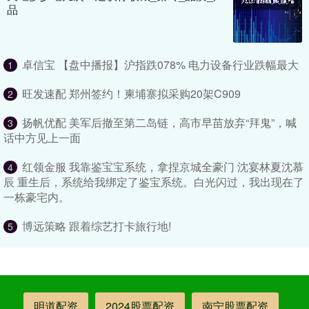
品
卓信宝 【盘中播报】沪指跌078% 电力设备行业跌幅最大
1
旺发速配 郑州签约！柬埔寨拟采购20架C909
2
扬帆优配 美军后撤至第二岛链，高市早苗放弃“拜鬼”，喊
3
话中方见上一面
红领金服 我靠鉴宝宝系统，拿捏京城全豪门 沈宴林夏沈慕
4
辰 重生后，系统给我绑定了鉴宝系统。白光闪过，我出现在了
一栋豪宅内。
博远策略 跟着综艺打卡旅行地!
5
明道配资
2024股票配资
南宁股票配资