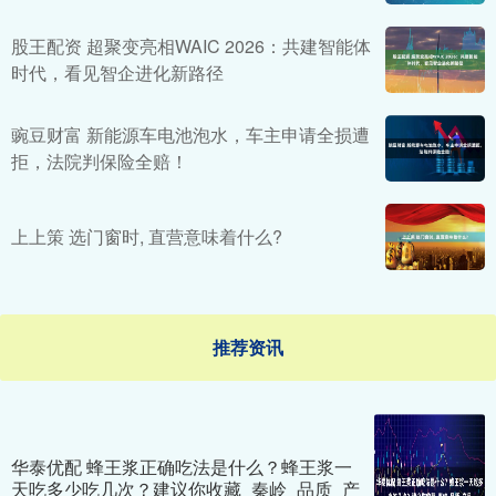
股王配资 超聚变亮相WAIC 2026：共建智能体
时代，看见智企进化新路径
豌豆财富 新能源车电池泡水，车主申请全损遭
拒，法院判保险全赔！
上上策 选门窗时, 直营意味着什么?
推荐资讯
华泰优配 蜂王浆正确吃法是什么？蜂王浆一
天吃多少吃几次？建议你收藏_秦岭_品质_产