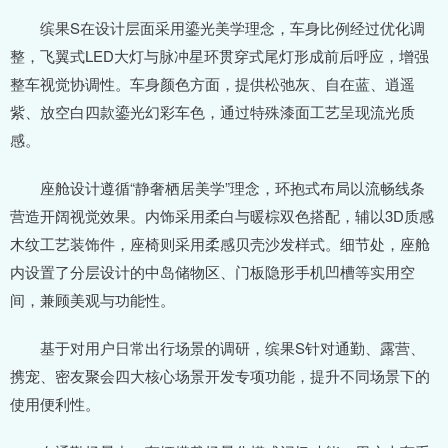
缤果S在设计层面采用鎏光美学理念，车身比例经过优化调
整，飞翼式LED大灯与脉冲星环贯穿式尾灯形成前后呼应，增强
整车视觉协调性。车身颜色方面，提供松弛灰、自在蓝、逍遥
紫、放空白四款鎏光幻彩车色，通过特殊漆面工艺呈现流光质
感。
座舱设计遵循“静奢栖居美学”理念，环抱式布局以流畅线条
营造开阔视觉效果。内饰采用柔白与暖棕双色搭配，辅以3D质感
木纹工艺装饰件，座椅则采用柔感贝壳沙发样式。细节处，座舱
内设置了分层设计的中岛储物区、门板隐形手机凹槽等实用空
间，兼顾美观与功能性。
基于对用户日常出行场景的调研，缤果S针对通勤、露营、
携宠、密友聚会四大核心场景开发专项功能，提升不同场景下的
使用便利性。