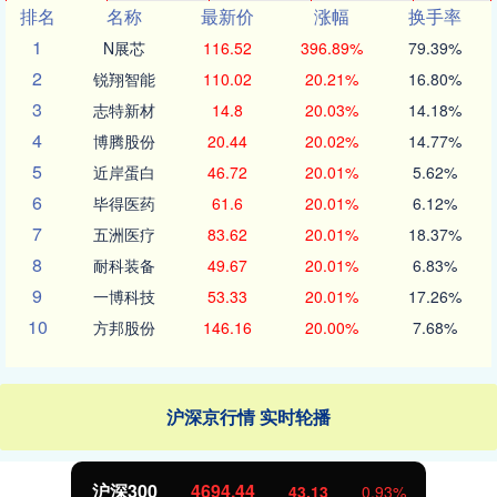
排名
名称
最新价
涨幅
换手率
1
N展芯
116.52
396.89%
79.39%
2
锐翔智能
110.02
20.21%
16.80%
3
志特新材
14.8
20.03%
14.18%
4
博腾股份
20.44
20.02%
14.77%
5
近岸蛋白
46.72
20.01%
5.62%
6
毕得医药
61.6
20.01%
6.12%
7
五洲医疗
83.62
20.01%
18.37%
8
耐科装备
49.67
20.01%
6.83%
9
一博科技
53.33
20.01%
17.26%
10
方邦股份
146.16
20.00%
7.68%
沪深京行情 实时轮播
北证50
1134.24
43.13
0.93%