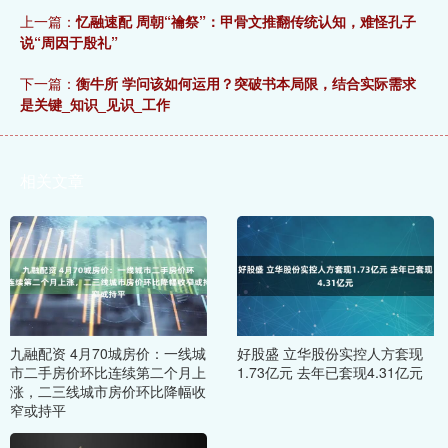
上一篇：
忆融速配 周朝“禴祭”：甲骨文推翻传统认知，难怪孔子
说“周因于殷礼”
下一篇：
衡牛所 学问该如何运用？突破书本局限，结合实际需求
是关键_知识_见识_工作
相关文章
九融配资 4月70城房价：一线城
好股盛 立华股份实控人方套现
市二手房价环比连续第二个月上
1.73亿元 去年已套现4.31亿元
涨，二三线城市房价环比降幅收
窄或持平